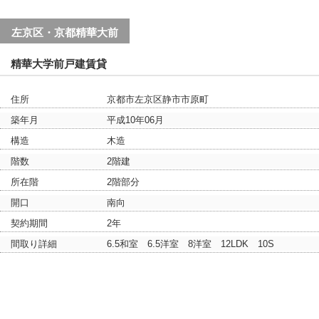
左京区・京都精華大前
精華大学前戸建賃貸
住所
京都市左京区静市市原町
築年月
平成10年06月
構造
木造
階数
2階建
所在階
2階部分
開口
南向
契約期間
2年
間取り詳細
6.5和室 6.5洋室 8洋室 12LDK 10S