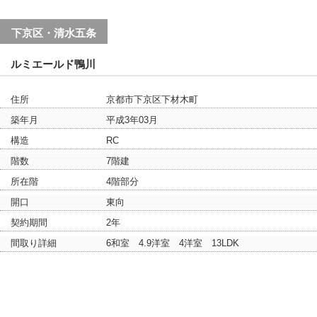
下京区・清水五条
ルミエールド鴨川
住所
京都市下京区下材木町
築年月
平成3年03月
構造
RC
階数
7階建
所在階
4階部分
開口
東向
契約期間
2年
間取り詳細
6和室 4.9洋室 4洋室 13LDK